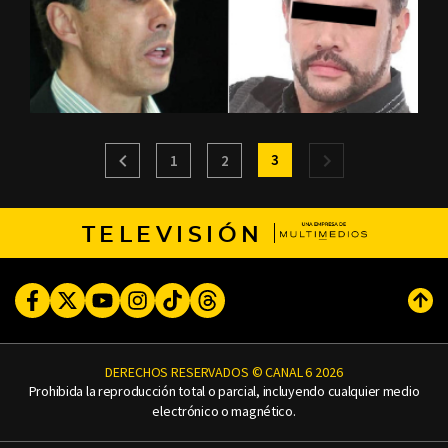
3
1
2
TELEVISIÓN
Facebook
Twitter
Youtube
Instagram
TikTok
Threads
Subi
DERECHOS RESERVADOS © CANAL 6 2026
Prohibida la reproducción total o parcial, incluyendo cualquier medio
electrónico o magnético.