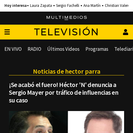
Laura Zapata
Sergio Fachelli
Ana Martín
Christian Valero
TELEVISIÓN
EN VIVO
RADIO
Últimos Videos
Programas
Telediar
Noticias de hector parra
¡Se acabó el fuero! Héctor 'N' denuncia a
Sergio Mayer por tráfico de influencias en
su caso