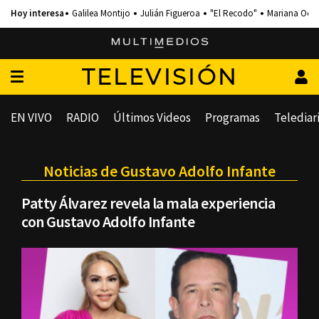
Galilea Montijo
Julián Figueroa
"El Recodo"
Mariana Och
TELEVISIÓN
EN VIVO
RADIO
Últimos Videos
Programas
Telediar
Noticias de Gustavo Adolfo Infante
Patty Álvarez revela la mala experiencia
con Gustavo Adolfo Infante