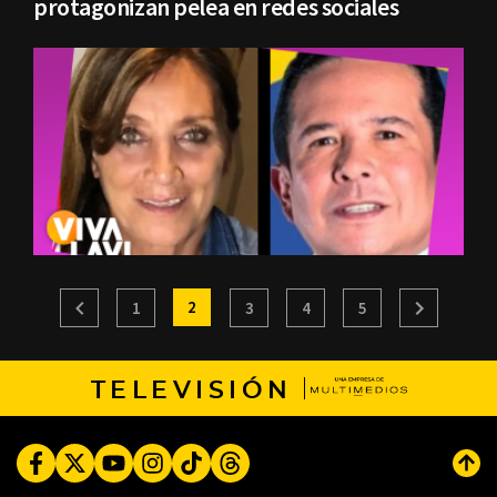
protagonizan pelea en redes sociales
2
1
3
4
5
TELEVISIÓN
Facebook
Twitter
Youtube
Instagram
TikTok
Threads
Subi