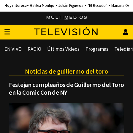
Galilea Montijo
Julián Figueroa
"El Recodo"
Mariana Och
TELEVISIÓN
EN VIVO
RADIO
Últimos Videos
Programas
Telediar
Noticias de guillermo del toro
Festejan cumpleaños de Guillermo del Toro
en la Comic Con de NY