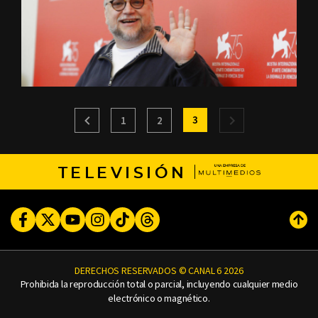
3
1
2
TELEVISIÓN
Facebook
Twitter
Youtube
Instagram
TikTok
Threads
Subi
DERECHOS RESERVADOS © CANAL 6 2026
Prohibida la reproducción total o parcial, incluyendo cualquier medio
electrónico o magnético.