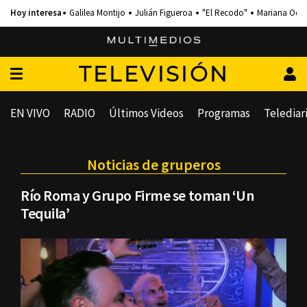
Galilea Montijo
Julián Figueroa
"El Recodo"
Mariana Och
TELEVISIÓN
EN VIVO
RADIO
Últimos Videos
Programas
Telediar
Noticias de gruperos
Río Roma y Grupo Firme se toman ‘Un
Tequila’