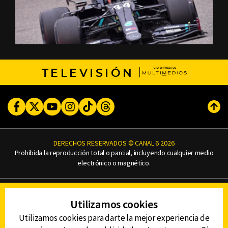
TELEVISIÓN
Facebook
Twitter
Youtube
Instagram
TikTok
Threads
Subi
DERECHOS RESERVADOS © CANAL 6 2026
Prohibida la reproducción total o parcial, incluyendo cualquier medio
electrónico o magnético.
CONTACTO
Utilizamos cookies
AVISO DE PRIVACIDAD
AVISO LEGAL
Utilizamos cookies para darte la mejor experiencia de
DEFENSORÍA DE LAS AUDIENCIAS