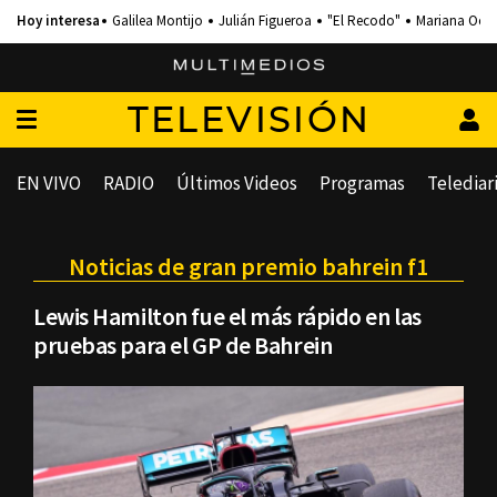
Galilea Montijo
Julián Figueroa
"El Recodo"
Mariana Och
TELEVISIÓN
EN VIVO
RADIO
Últimos Videos
Programas
Telediar
Noticias de gran premio bahrein f1
Lewis Hamilton fue el más rápido en las
pruebas para el GP de Bahrein