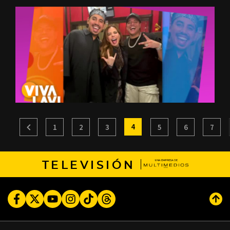
4
1
2
3
5
6
7
TELEVISIÓN
Facebook
Twitter
Youtube
Instagram
TikTok
Threads
Subi