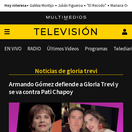
Galilea Montijo
Julián Figueroa
"El Recodo"
Mariana Och
TELEVISIÓN
EN VIVO
RADIO
Últimos Videos
Programas
Telediar
Noticias de gloria trevi
Armando Gómez defiende a Gloria Trevi y
se va contra Pati Chapoy