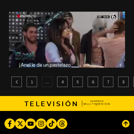
1
…
4
5
6
7
8
TELEVISIÓN
Facebook
Twitter
Youtube
Instagram
TikTok
Threads
Subi