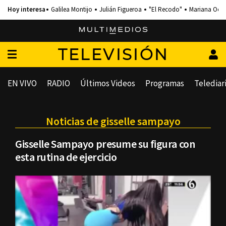
Galilea Montijo
Julián Figueroa
"El Recodo"
Mariana Och
TELEVISIÓN
EN VIVO
RADIO
Últimos Videos
Programas
Telediar
Noticias de gisselle sampayo
Gisselle Sampayo presume su figura con
esta rutina de ejercicio