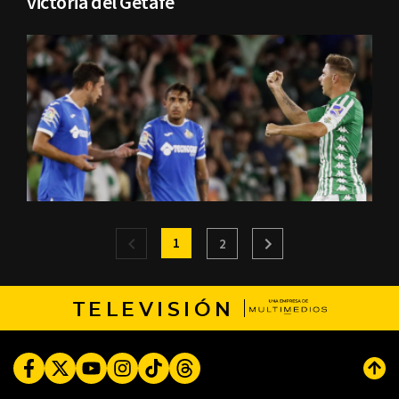
victoria del Getafe
1
2
TELEVISIÓN
Facebook
Twitter
Youtube
Instagram
TikTok
Threads
Subi