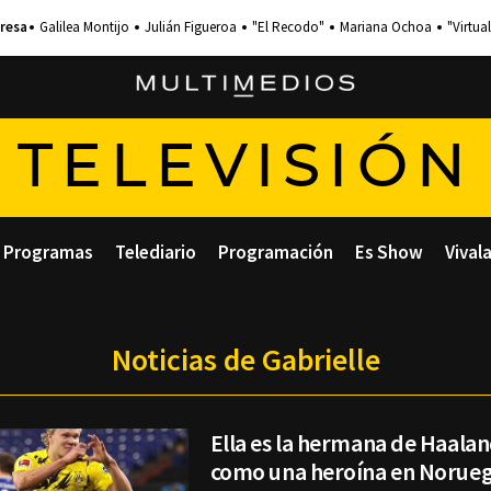
Galilea Montijo
Julián Figueroa
"El Recodo"
Mariana Ochoa
"Virtual
TELEVISIÓN
Programas
Telediario
Programación
Es Show
Vival
Noticias de Gabrielle
Ella es la hermana de Haala
como una heroína en Norue