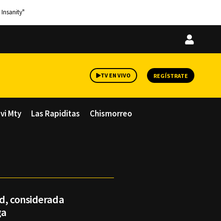
 Insanity"
Iniciar
sesión
TV EN VIVO
REGÍSTRATE
avi Mty
Las Rapiditas
Chismorreo
nd, considerada
ga