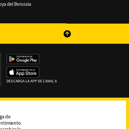
joya del Borussia
reads
Subir
DESCARGA LA APP DE CANAL 6
ega de
sentimiento