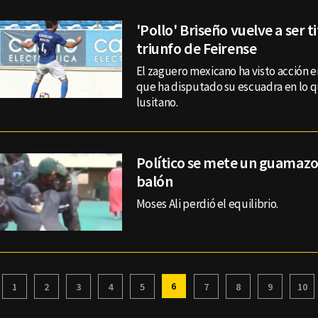
'Pollo' Briseño vuelve a ser t
triunfo de Feirense
El zaguero mexicano ha visto acción e
que ha disputado su escuadra en lo q
lusitano.
Político se mete un guamazo
balón
Moses Ali perdió el equilibrio.
6
1
2
3
4
5
7
8
9
10