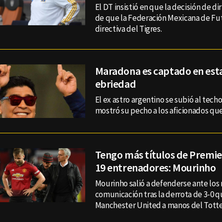
El DT insistió en que la decisión de di
de que la Federación Mexicana de Fut
directiva del Tigres.
Maradona es captado en est
ebriedad
El ex astro argentino se subió al tech
mostró su pecho a los aficionados que
Tengo más títulos de Premier
19 entrenadores: Mourinho
Mourinho salió a defenderse ante los
comunicación tras la derrota de 3-0 qu
Manchester United a manos del Tott