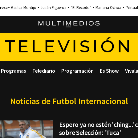
Galilea Montijo
Julián Figueroa
"El Recodo"
Mariana Ochoa
"Virtual
TELEVISIÓN
Programas
Telediario
Programación
Es Show
Vival
Noticias de Futbol Internacional
Espero ya no estén 'ching...'
sobre Selección: 'Tuca'