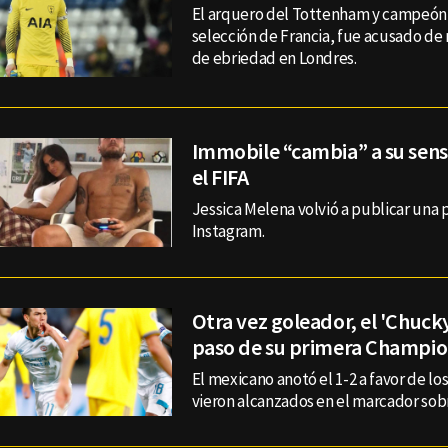
El arquero del Tottenham y campeón
selección de Francia, fue acusado de
de ebriedad en Londres.
Immobile “cambia” a su sens
el FIFA
Jessica Melena volvió a publicar una 
Instagram.
Otra vez goleador, el 'Chucky
paso de su primera Champio
El mexicano anotó el 1-2 a favor de lo
vieron alcanzados en el marcador sobre