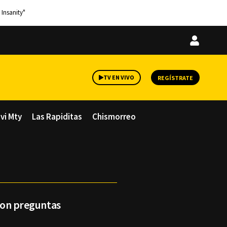
 Insanity"
Iniciar
sesión
TV EN VIVO
REGÍSTRATE
avi Mty
Las Rapiditas
Chismorreo
 con preguntas