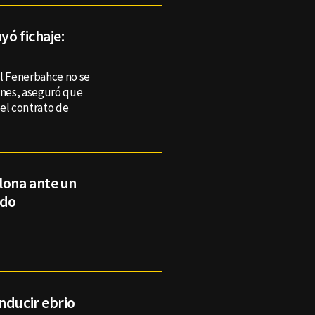
yó fichaje:
el Fenerbahce no se
enes, aseguró que
 el contrato de
lona ante un
ado
nducir ebrio