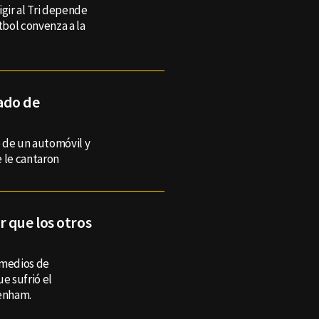
rigir al Tri depende
bol convenza a la
ado de
o de un automóvil y
 le cantaron
 que los otros
 medios de
e sufrió el
enham.