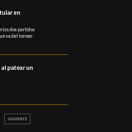
itular en
n los dos partidos
ue va del torneo
 al patear un
SIGUIENTE