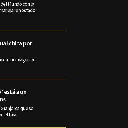
 del Mundo con la
 manejar en estado
ual chica por
peculiar imagen en
' está a un
ns
s Granjeros que se
 el final.