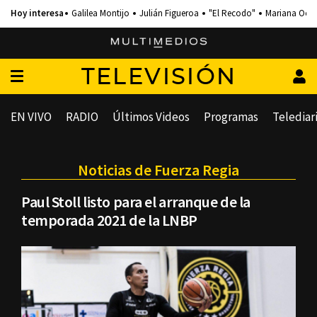
Galilea Montijo
Julián Figueroa
"El Recodo"
Mariana Och
TELEVISIÓN
EN VIVO
RADIO
Últimos Videos
Programas
Telediar
Noticias de Fuerza Regia
Paul Stoll listo para el arranque de la
temporada 2021 de la LNBP