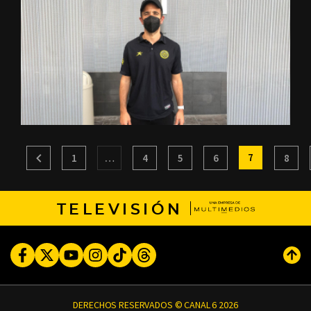
7
1
…
4
5
6
8
TELEVISIÓN
Facebook
Twitter
Youtube
Instagram
TikTok
Threads
Subi
DERECHOS RESERVADOS © CANAL 6 2026