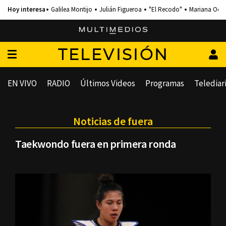
Galilea Montijo
Julián Figueroa
"El Recodo"
Mariana Och
TELEVISIÓN
EN VIVO
RADIO
Últimos Videos
Programas
Telediar
Noticias de fuera
Taekwondo fuera en primera ronda