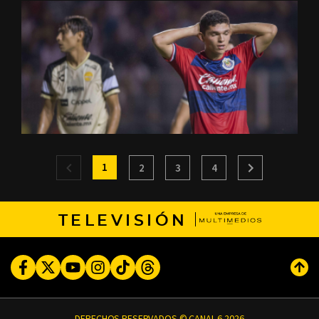
1
2
3
4
TELEVISIÓN
Facebook
Twitter
Youtube
Instagram
TikTok
Threads
Subi
DERECHOS RESERVADOS © CANAL 6 2026