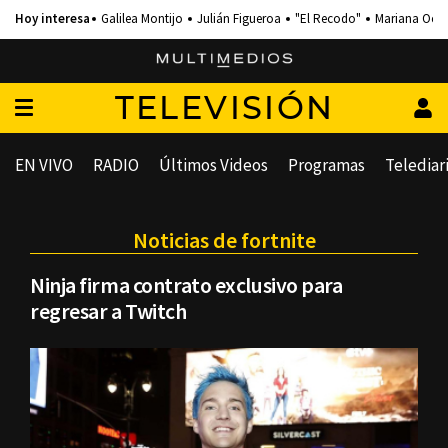
Galilea Montijo
Julián Figueroa
"El Recodo"
Mariana Och
TELEVISIÓN
EN VIVO
RADIO
Últimos Videos
Programas
Telediar
Noticias de fortnite
Ninja firma contrato exclusivo para
regresar a Twitch