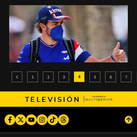
4
1
2
3
5
6
7
TELEVISIÓN
Facebook
Twitter
Youtube
Instagram
TikTok
Threads
Subi