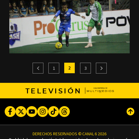
2
1
3
TELEVISIÓN
Facebook
Twitter
Youtube
Instagram
TikTok
Threads
Subi
DERECHOS RESERVADOS © CANAL 6 2026