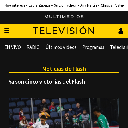
Laura Zapata
Sergio Fachelli
Ana Martín
Christian Valero
TELEVISIÓN
EN VIVO
RADIO
Últimos Videos
Programas
Telediar
Noticias de flash
Ya son cinco victorias del Flash