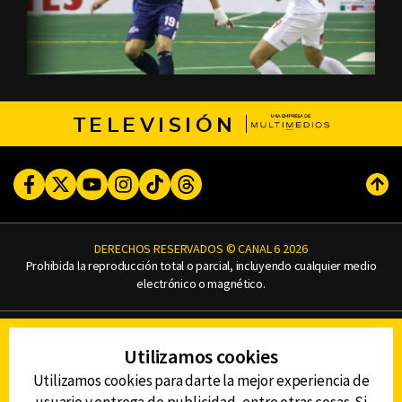
TELEVISIÓN
Facebook
Twitter
Youtube
Instagram
TikTok
Threads
Subi
DERECHOS RESERVADOS © CANAL 6 2026
Prohibida la reproducción total o parcial, incluyendo cualquier medio
electrónico o magnético.
CONTACTO
Utilizamos cookies
AVISO DE PRIVACIDAD
AVISO LEGAL
Utilizamos cookies para darte la mejor experiencia de
DEFENSORÍA DE LAS AUDIENCIAS