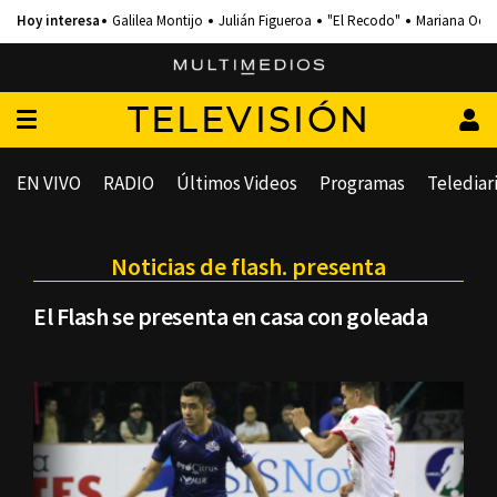
Galilea Montijo
Julián Figueroa
"El Recodo"
Mariana Och
TELEVISIÓN
EN VIVO
RADIO
Últimos Videos
Programas
Telediar
Noticias de flash. presenta
El Flash se presenta en casa con goleada