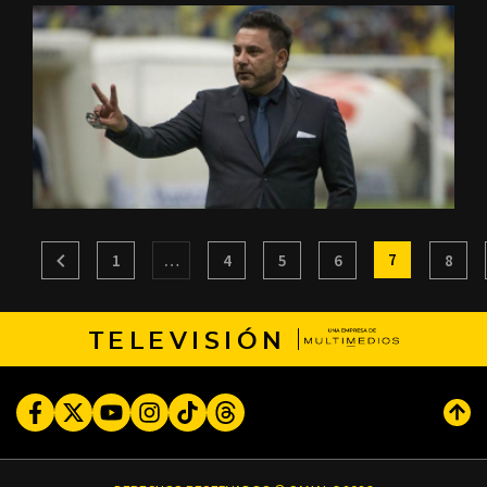
7
1
…
4
5
6
8
TELEVISIÓN
Facebook
Twitter
Youtube
Instagram
TikTok
Threads
Subi