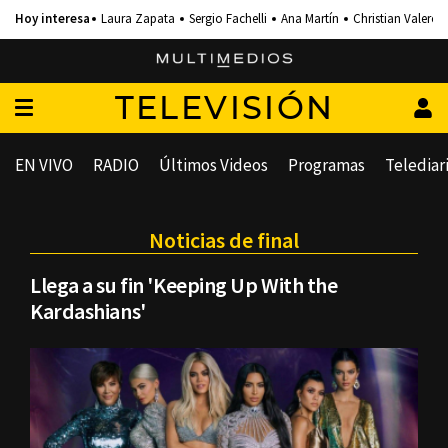
Laura Zapata
Sergio Fachelli
Ana Martín
Christian Valero
TELEVISIÓN
EN VIVO
RADIO
Últimos Videos
Programas
Telediar
Noticias de final
Llega a su fin 'Keeping Up With the
Kardashians'