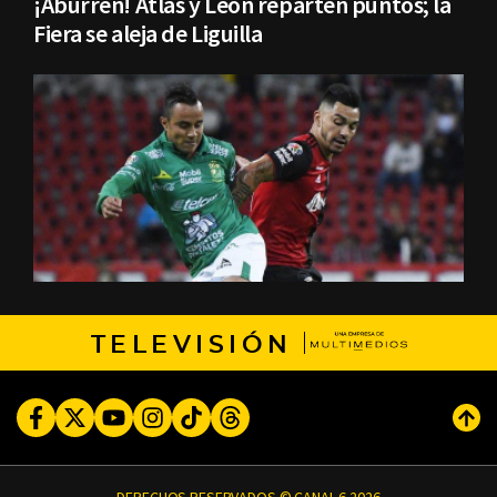
¡Aburren! Atlas y León reparten puntos; la
Fiera se aleja de Liguilla
TELEVISIÓN
Facebook
Twitter
Youtube
Instagram
TikTok
Threads
Subi