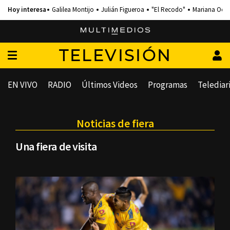
Galilea Montijo
Julián Figueroa
"El Recodo"
Mariana Och
TELEVISIÓN
EN VIVO
RADIO
Últimos Videos
Programas
Telediar
Noticias de fiera
Una fiera de visita