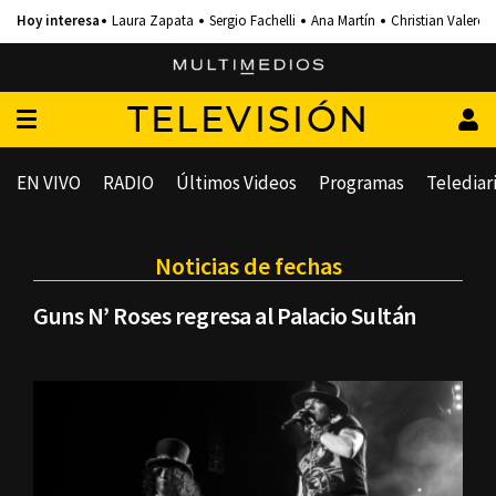
Laura Zapata
Sergio Fachelli
Ana Martín
Christian Valero
TELEVISIÓN
EN VIVO
RADIO
Últimos Videos
Programas
Telediar
Noticias de fechas
Guns N’ Roses regresa al Palacio Sultán