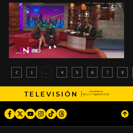
1
…
4
5
6
7
8
TELEVISIÓN
Facebook
Twitter
Youtube
Instagram
TikTok
Threads
Subi