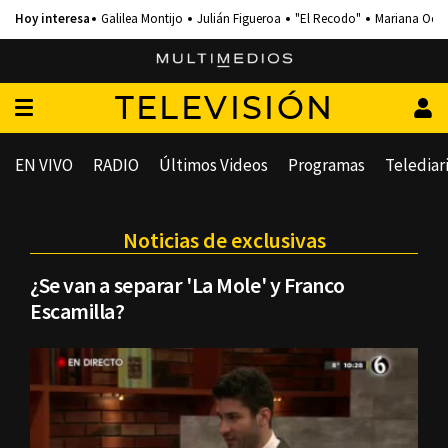
Galilea Montijo
Julián Figueroa
"El Recodo"
Mariana Och
TELEVISIÓN
EN VIVO
RADIO
Últimos Videos
Programas
Telediar
Noticias de exclusivas
¿Se van a separar 'La Mole' y Franco
Escamilla?