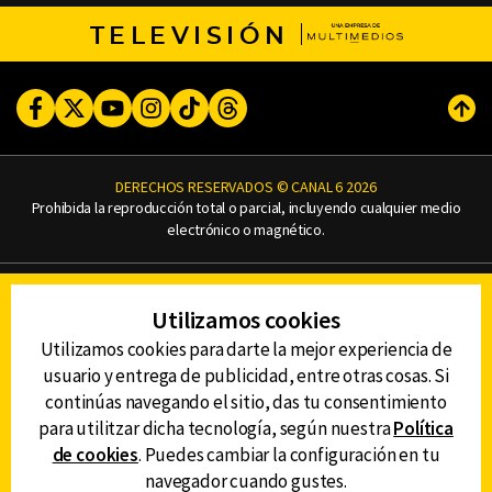
TELEVISIÓN
Facebook
Twitter
Youtube
Instagram
TikTok
Threads
Subi
DERECHOS RESERVADOS © CANAL 6 2026
Prohibida la reproducción total o parcial, incluyendo cualquier medio
electrónico o magnético.
CONTACTO
Utilizamos cookies
AVISO DE PRIVACIDAD
AVISO LEGAL
Utilizamos cookies para darte la mejor experiencia de
DEFENSORÍA DE LAS AUDIENCIAS
usuario y entrega de publicidad, entre otras cosas. Si
continúas navegando el sitio, das tu consentimiento
para utilitzar dicha tecnología, según nuestra
Política
de cookies
. Puedes cambiar la configuración en tu
DESCARGA LA APP DE CANAL 6
navegador cuando gustes.