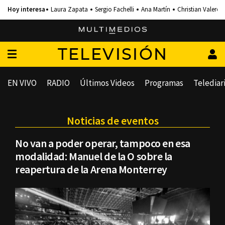
Laura Zapata
Sergio Fachelli
Ana Martín
Christian Valero
TELEVISIÓN
EN VIVO
RADIO
Últimos Videos
Programas
Telediar
Noticias de eventos
No van a poder operar, tampoco en esa
modalidad: Manuel de la O sobre la
reapertura de la Arena Monterrey