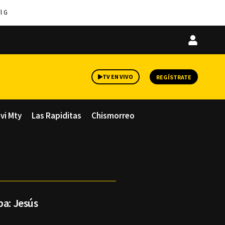
l G
Iniciar
sesión
TV EN VIVO
REGÍSTRATE
avi Mty
Las Rapiditas
Chismorreo
pa: Jesús