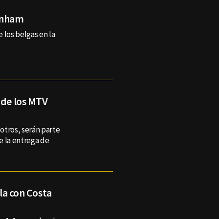
enham
 los belgas en la
 de los MTV
otros, serán parte
e la entrega de
ala con Costa