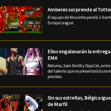
Amberes sorprende al Tott
El equipo de Mourinho perdió 1-0 ante
Europa League.
Ellos engalanarán la entrega
EMA
Maluma, Sam Smith y Doja Cat, entre 
del talento que se presentará durant
premios.
Sin sus estrellas, Bélgica igu
de Marfil