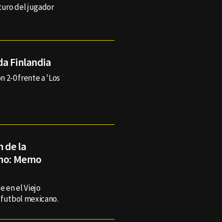
turo del jugador
da Finlandia
 2-0 frente a 'Los
 de la
ano: Memo
 en el Viejo
 futbol mexicano.