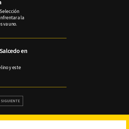
a
 Selección
nfrentar a la
s va uno.
 Salcedo en
lino y este
SIGUIENTE
reads
Subir