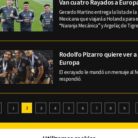
Van cuatro Rayados a Europ
Gerardo Martino entrega la lista de la
Mexicana que viajará a Holanda para e
“Naranja Mecánica” y Argelia; de Tigre
Rodolfo Pizarro quiere ver a
Europa
El exrayado le mandó un mensaje al fe
respondió.
2
1
3
4
5
6
7
8
9
Facebook
Twitter
Youtube
Instagram
TikTok
Th