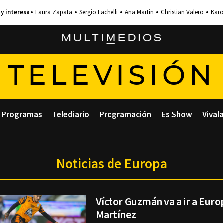
Laura Zapata
Sergio Fachelli
Ana Martín
Christian Valero
Karo
TELEVISIÓN
Programas
Telediario
Programación
Es Show
Vival
Noticias de Europa
Víctor Guzmán va a ir a Euro
Martínez