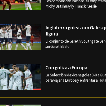
Los combinados nacionales empataron
Michy Batshuayi y Franck Kessié.
Inglaterra golea a un Gales q
figura
El conjunto de Gareth Southgate venci
sin Gareth Bale
Con goliza a Europa
La Selección Mexicana golea 3-0 a Gua
para viajar a Europa y enfrentar a Hola