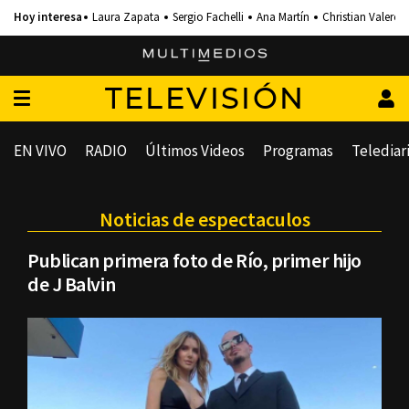
Laura Zapata
Sergio Fachelli
Ana Martín
Christian Valero
TELEVISIÓN
EN VIVO
RADIO
Últimos Videos
Programas
Telediar
Noticias de espectaculos
Publican primera foto de Río, primer hijo
de J Balvin