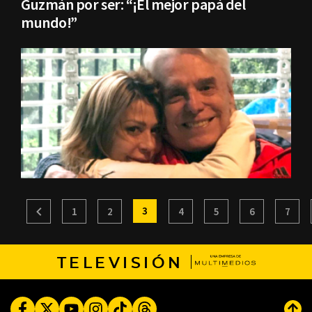
Guzmán por ser: “¡El mejor papá del
mundo!”
3
1
2
4
5
6
7
TELEVISIÓN
Facebook
Twitter
Youtube
Instagram
TikTok
Threads