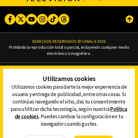
Facebook
Twitter
Youtube
Instagram
TikTok
Threads
Subi
DERECHOS RESERVADOS © CANAL 6 2026
Prohibida la reproducción total o parcial, incluyendo cualquier medio
electrónico o magnético.
CONTACTO
Utilizamos cookies
AVISO DE PRIVACIDAD
AVISO LEGAL
Utilizamos cookies para darte la mejor experiencia de
DEFENSORÍA DE LAS AUDIENCIAS
usuario y entrega de publicidad, entre otras cosas. Si
continúas navegando el sitio, das tu consentimiento
para utilitzar dicha tecnología, según nuestra
Política
de cookies
. Puedes cambiar la configuración en tu
DESCARGA LA APP DE CANAL 6
navegador cuando gustes.