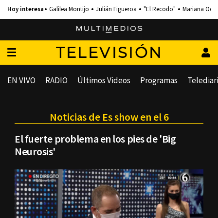
Galilea Montijo
Julián Figueroa
"El Recodo"
Mariana Och
TELEVISIÓN
EN VIVO
RADIO
Últimos Videos
Programas
Telediar
Noticias de Es show en el 6
El fuerte problema en los pies de 'Big
Neurosis'