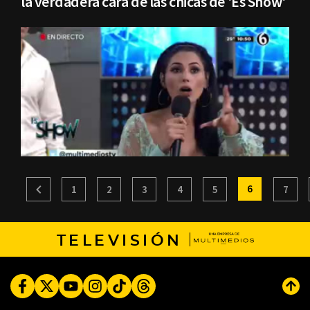
la verdadera cara de las chicas de 'Es Show'
6
1
2
3
4
5
7
TELEVISIÓN
Facebook
Twitter
Youtube
Instagram
TikTok
Threads
Subi