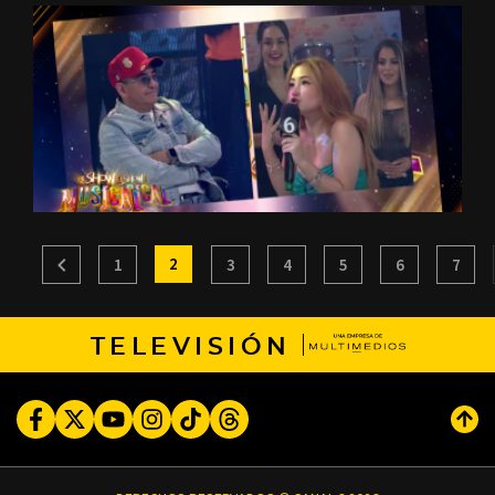
2
1
3
4
5
6
7
TELEVISIÓN
Facebook
Twitter
Youtube
Instagram
TikTok
Threads
Subi