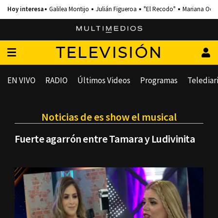
Galilea Montijo
Julián Figueroa
"El Recodo"
Mariana Och
TELEVISIÓN
EN VIVO
RADIO
Últimos Videos
Programas
Telediar
Noticias de es show el musical
Fuerte agarrón entre Tamara y Ludivinita