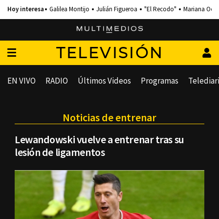
Galilea Montijo
Julián Figueroa
"El Recodo"
Mariana Och
TELEVISIÓN
EN VIVO
RADIO
Últimos Videos
Programas
Telediar
Noticias de entrenar
Lewandowski vuelve a entrenar tras su
lesión de ligamentos