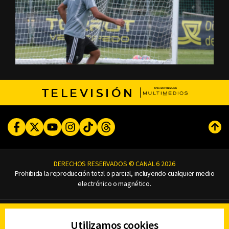
TELEVISIÓN
Facebook
Twitter
Youtube
Instagram
TikTok
Threads
Subi
DERECHOS RESERVADOS © CANAL 6 2026
Prohibida la reproducción total o parcial, incluyendo cualquier medio
electrónico o magnético.
CONTACTO
Utilizamos cookies
AVISO DE PRIVACIDAD