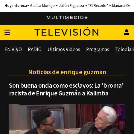
Galilea Montijo
Julián Figueroa
"El Recodo"
Mariana Och
TELEVISIÓN
EN VIVO
RADIO
Últimos Videos
Programas
Telediar
Noticias de enrique guzman
Son buena onda como esclavos: La 'broma'
racista de Enrique Guzmán a Kalimba