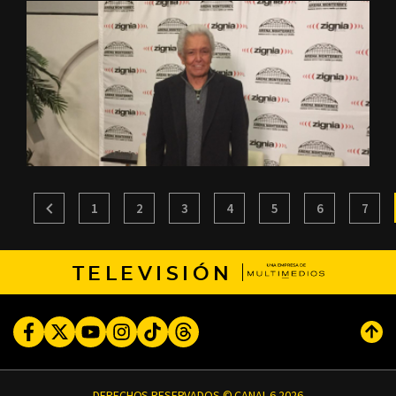
1
2
3
4
5
6
7
TELEVISIÓN
Facebook
Twitter
Youtube
Instagram
TikTok
Threads
Subi
DERECHOS RESERVADOS © CANAL 6 2026