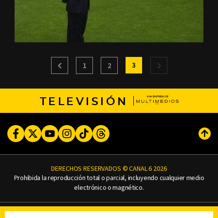
3
1
2
TELEVISIÓN
Facebook
Twitter
Youtube
Instagram
TikTok
Threads
Subi
DERECHOS RESERVADOS © CANAL 6 2026
Prohibida la reproducción total o parcial, incluyendo cualquier medio
electrónico o magnético.