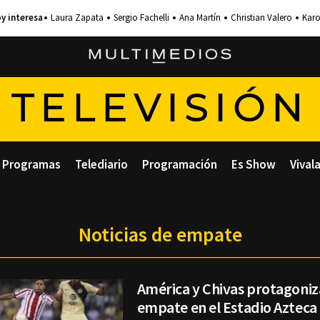
Laura Zapata
Sergio Fachelli
Ana Martín
Christian Valero
Karo
TELEVISIÓN
Programas
Telediario
Programación
Es Show
Vival
Noticias de empate
América y Chivas protagoniz
empate en el Estadio Azteca