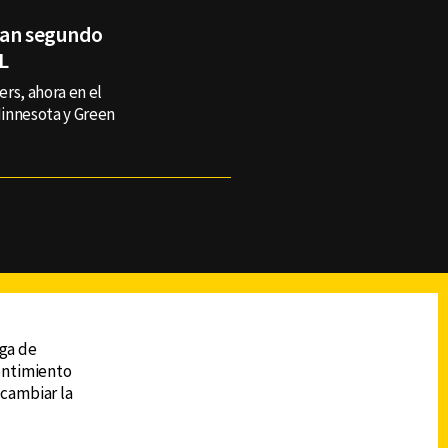
zan segundo
L
rs, ahora en el
Minnesota y Green
reads
Subir
ega de
sentimiento
 cambiar la