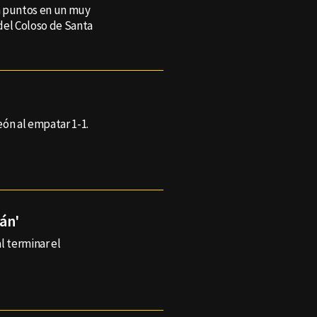
on puntos en un muy
del Coloso de Santa
eón al empatar 1-1.
án'
l terminar el