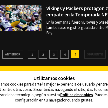
Vikings y Packers protagoni
empate en la Temporada NF
En la Semana 1 fueron Browns y Steele
Lambeau se registró igualada entre 
Bay.
ANTERIOR
5
SIGUIENTE
1
2
3
4
Facebook
Twitter
Youtube
Instagram
TikTok
Th
Utilizamos cookies
zamos cookies para darte la mejor experiencia de usuario y entr
, entre otras cosas. Si continúas navegando el sitio, das tu con
CONTACTO
tzar dicha tecnología, según nuestra
Política de cookies
. Puedes
AVISO DE PRIVACIDAD
ncluyendo
configuración en tu navegador cuando gustes.
AVISO LEGAL
DEFENSORÍA DE LAS AUDIENCIAS