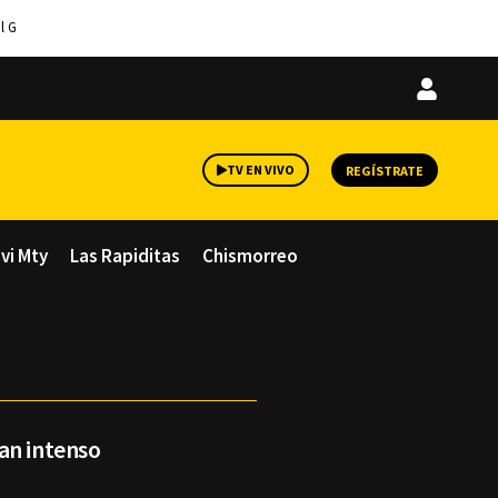
l G
Iniciar
sesión
TV EN VIVO
REGÍSTRATE
avi Mty
Las Rapiditas
Chismorreo
an intenso