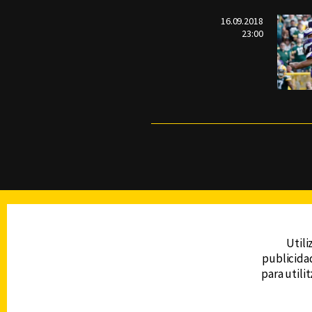
16.09.2018
23:00
TELEVISIÓN
Utili
publicidad
DERECHOS RESERVADOS © CANAL 6 2026
para utili
Prohibida la reproducción total o parcial, i
cualquier medio electrónico o magnético.