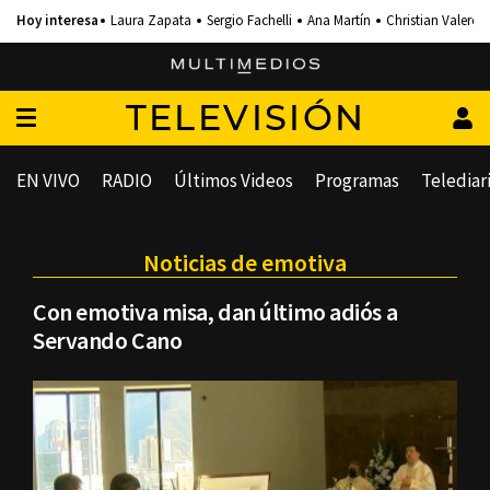
Laura Zapata
Sergio Fachelli
Ana Martín
Christian Valero
TELEVISIÓN
EN VIVO
RADIO
Últimos Videos
Programas
Telediar
Noticias de emotiva
Con emotiva misa, dan último adiós a
Servando Cano