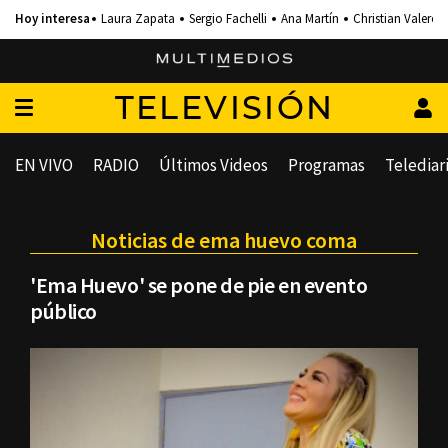
Laura Zapata
Sergio Fachelli
Ana Martín
Christian Valero
TELEVISIÓN
EN VIVO
RADIO
Últimos Videos
Programas
Telediar
Noticias de ema huevo coma
'Ema Huevo' se pone de pie en evento
público