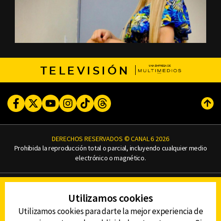
TELEVISIÓN
Facebook
Twitter
Youtube
Instagram
TikTok
Threads
Subi
DERECHOS RESERVADOS © CANAL 6 2026
Prohibida la reproducción total o parcial, incluyendo cualquier medio
electrónico o magnético.
CONTACTO
Utilizamos cookies
AVISO DE PRIVACIDAD
AVISO LEGAL
Utilizamos cookies para darte la mejor experiencia de
DEFENSORÍA DE LAS AUDIENCIAS