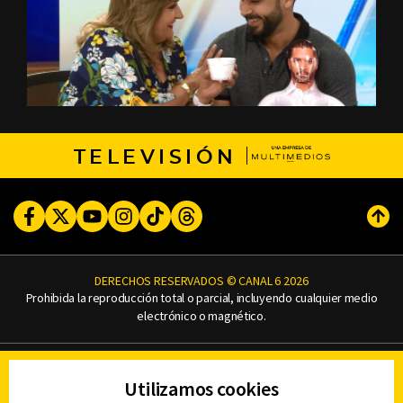
TELEVISIÓN
Facebook
Twitter
Youtube
Instagram
TikTok
Threads
Subi
DERECHOS RESERVADOS © CANAL 6 2026
Prohibida la reproducción total o parcial, incluyendo cualquier medio
electrónico o magnético.
CONTACTO
Utilizamos cookies
AVISO DE PRIVACIDAD
AVISO LEGAL