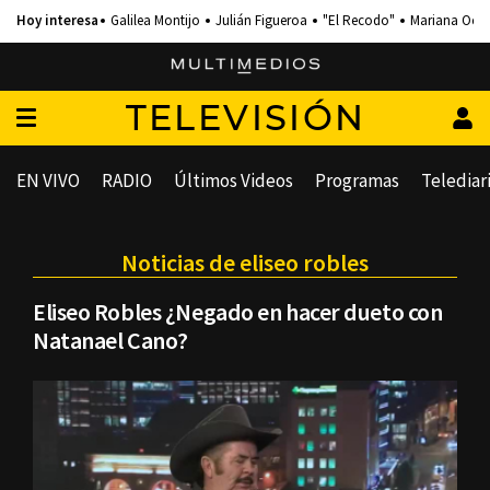
Galilea Montijo
Julián Figueroa
"El Recodo"
Mariana Och
TELEVISIÓN
EN VIVO
RADIO
Últimos Videos
Programas
Telediar
Noticias de eliseo robles
Eliseo Robles ¿Negado en hacer dueto con
Natanael Cano?