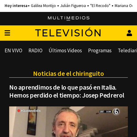
Galilea Montijo
Julián Figueroa
"El Recodo"
Mariana Och
TELEVISIÓN
EN VIVO
RADIO
Últimos Videos
Programas
Telediar
Noticias de el chiringuito
No aprendimos de lo que pasó en Italia.
Hemos perdido el tiempo: Josep Pedrerol