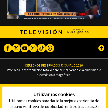
TELEVISIÓN
Facebook
Twitter
Youtube
Instagram
TikTok
Threads
Subi
DERECHOS RESERVADOS © CANAL 6 2026
Prohibida la reproducción total o parcial, incluyendo cualquier medio
electrónico o magnético.
CONTACTO
Utilizamos cookies
AVISO DE PRIVACIDAD
AVISO LEGAL
Utilizamos cookies para darte la mejor experiencia de
DEFENSORÍA DE LAS AUDIENCIAS
usuario y entrega de publicidad, entre otras cosas. Si