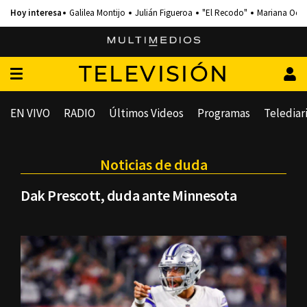
Galilea Montijo
Julián Figueroa
"El Recodo"
Mariana Och
TELEVISIÓN
EN VIVO
RADIO
Últimos Videos
Programas
Telediar
Noticias de duda
Dak Prescott, duda ante Minnesota