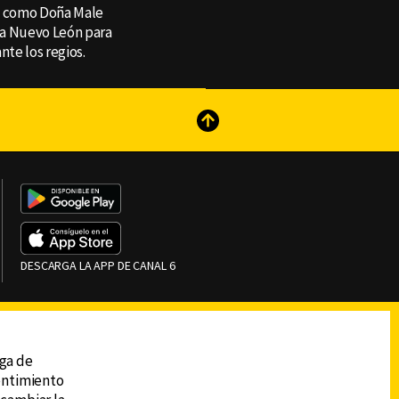
da como Doña Male
sta Nuevo León para
ante los regios.
reads
Subir
DESCARGA LA APP DE CANAL 6
ega de
sentimiento