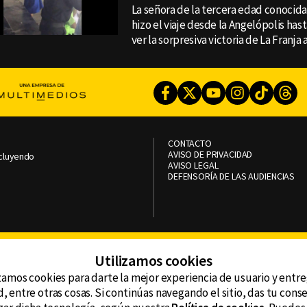
La señora de la tercera edad conoci
hizo el viaje desde la Angelópolis ha
ver la sorpresiva victoria de La Franja 
Facebook
Twitter
Youtube
Instagram
TikTok
Th
CONTACTO
AVISO DE PRIVACIDAD
ncluyendo
AVISO LEGAL
DEFENSORÍA DE LAS AUDIENCIAS
Utilizamos cookies
zamos cookies para darte la mejor experiencia de usuario y entr
, entre otras cosas. Si continúas navegando el sitio, das tu con