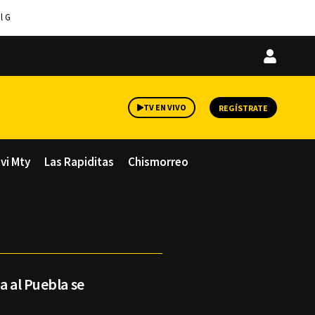
l G
Iniciar
sesión
TV EN VIVO
REGÍSTRATE
avi Mty
Las Rapiditas
Chismorreo
a al Puebla se