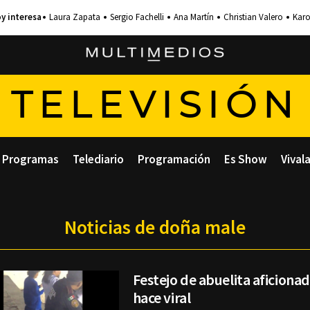
Laura Zapata
Sergio Fachelli
Ana Martín
Christian Valero
Karo
TELEVISIÓN
Programas
Telediario
Programación
Es Show
Vival
Noticias de doña male
Festejo de abuelita aficionad
hace viral