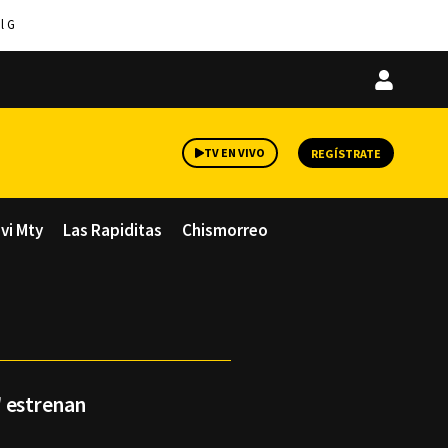
l G
Iniciar
sesión
TV EN VIVO
REGÍSTRATE
avi Mty
Las Rapiditas
Chismorreo
o' estrenan