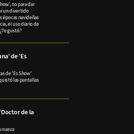
how', no para dar
r un divertido
as épocas navideñas
cia, el uso diario de
 ¿Te gustó?
una' de 'Es
cas de 'Es Show'
uistó las pantallas
 'Doctor de la
na nueva