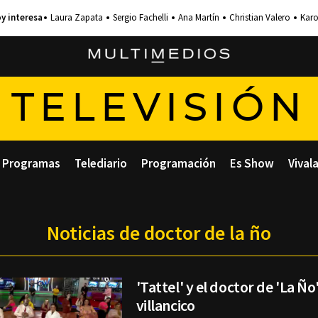
Laura Zapata
Sergio Fachelli
Ana Martín
Christian Valero
Karo
TELEVISIÓN
Programas
Telediario
Programación
Es Show
Vival
Noticias de doctor de la ño
'Tattel' y el doctor de 'La Ñ
villancico