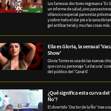
Los famosos doctores regresan a 'Es S
un informe de salud,sino para estrena
villancico especial para estas próxim
y sobre todo el dar pie a la sana distan
gel antibacterial y muchas cosas más.
Ella es Gloria, la sensual 'Vac
Show'
Gloria Torres es una de las nuevas chi
que con su personaje 'La Vacuna' conq
del público del 'Canal 6'.
¿Qué significa esta curva del
Ño'?
El divertido 'Doctor de la Ño' trae u