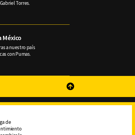
Gabriel Torres.
a México
ras a nuestro país
icas con Pumas.
reads
Subir
ega de
sentimiento