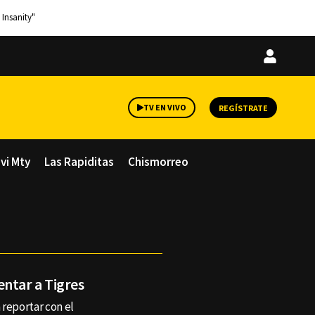
 Insanity"
Iniciar
sesión
TV EN VIVO
REGÍSTRATE
avi Mty
Las Rapiditas
Chismorreo
entar a Tigres
 reportar con el