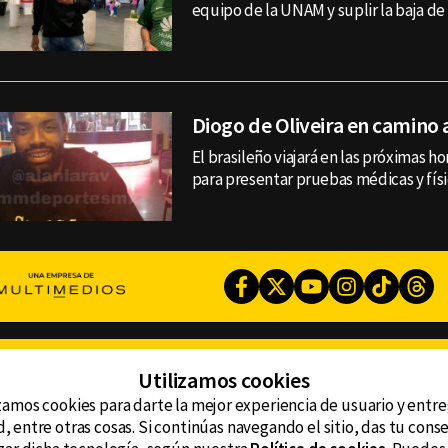
equipo de la UNAM y suplir la baja de 
Diogo de Oliveira en camino 
El brasileño viajará en las próximas ho
para presentar pruebas médicas y fís
Facebook
Twitter
Youtube
Instagram
TikTok
Th
CONTACTO
Utilizamos cookies
AVISO DE PRIVACIDAD
ncluyendo
AVISO LEGAL
zamos cookies para darte la mejor experiencia de usuario y entr
DEFENSORÍA DE LAS AUDIENCIAS
, entre otras cosas. Si continúas navegando el sitio, das tu con