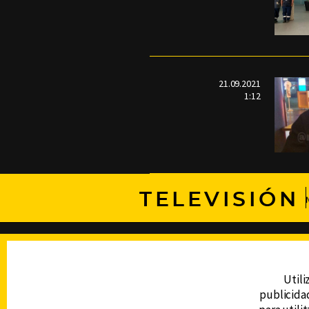
21.09.2021
1:12
TELEVISIÓN
DERECHOS RESERVADOS © CANAL 6 2026
Prohibida la reproducción total o parcial, i
cualquier medio electrónico o magnético.
Utili
publicidad