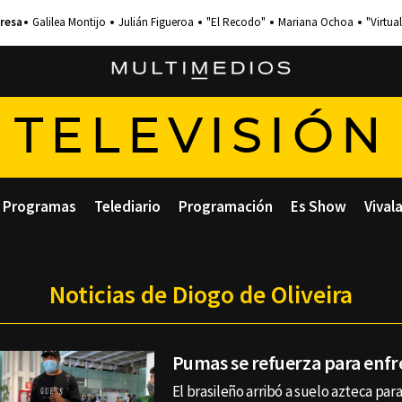
Galilea Montijo
Julián Figueroa
"El Recodo"
Mariana Ochoa
"Virtual
TELEVISIÓN
Programas
Telediario
Programación
Es Show
Vival
Noticias de Diogo de Oliveira
Pumas se refuerza para enfr
El brasileño arribó a suelo azteca para