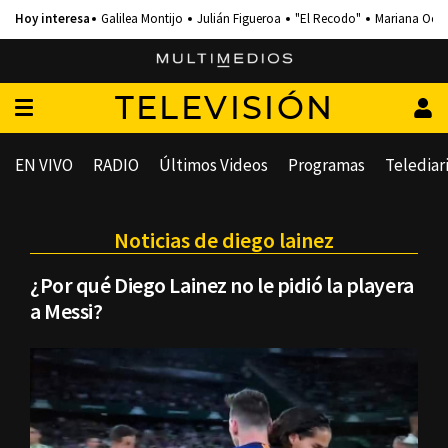
Galilea Montijo
Julián Figueroa
"El Recodo"
Mariana Och
TELEVISIÓN
EN VIVO
RADIO
Últimos Videos
Programas
Telediar
Noticias de diego lainez
¿Por qué Diego Lainez no le pidió la playera
a Messi?