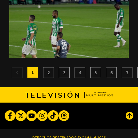
1
2
3
4
5
6
7
TELEVISIÓN
Facebook
Twitter
Youtube
Instagram
TikTok
Threads
Subi
DERECHOS RESERVADOS © CANAL 6 2026