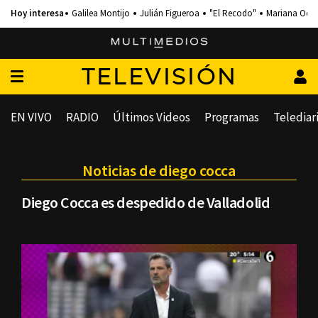
Galilea Montijo
Julián Figueroa
"El Recodo"
Mariana Och
TELEVISIÓN
EN VIVO
RADIO
Últimos Videos
Programas
Telediar
Noticias de diego cocca
Diego Cocca es despedido de Valladolid