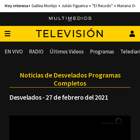
Galilea Montijo
Julián Figueroa
"El Recodo"
Mariana Och
TELEVISIÓN
EN VIVO
RADIO
Últimos Videos
Programas
Telediar
Noticias de Desvelados Programas
Completos
Desvelados - 27 de febrero del 2021