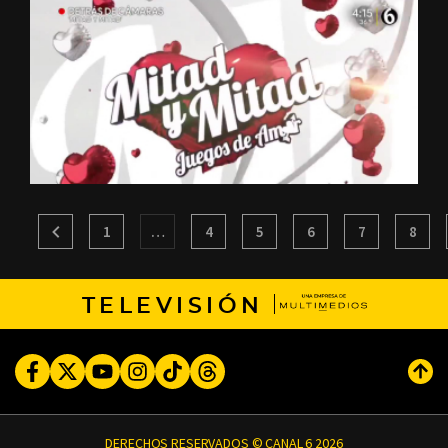
1
…
4
5
6
7
8
TELEVISIÓN
Facebook
Twitter
Youtube
Instagram
TikTok
Threads
Subi
DERECHOS RESERVADOS © CANAL 6 2026