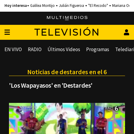
Galilea Montijo
Julián Figueroa
"El Recodo"
Mariana Och
TELEVISIÓN
EN VIVO
RADIO
Últimos Videos
Programas
Telediar
Noticias de destardes en el 6
'Los Wapayasos' en 'Destardes'