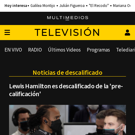
Galilea Montijo
Julián Figueroa
"El Recodo"
Mariana Och
TELEVISIÓN
EN VIVO
RADIO
Últimos Videos
Programas
Telediar
Noticias de descalificado
Lewis Hamilton es descalificado de la 'pre-
calificación'