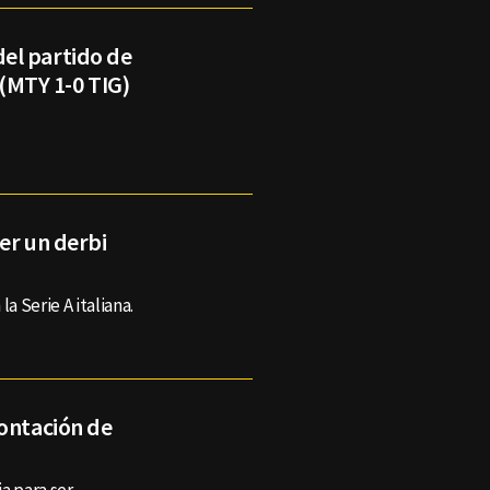
el partido de
 (MTY 1-0 TIG)
ter un derbi
la Serie A italiana.
rontación de