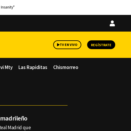
 Insanity"
Iniciar
sesión
TV EN VIVO
REGÍSTRATE
avi Mty
Las Rapiditas
Chismorreo
i madrileño
 Real Madrid que