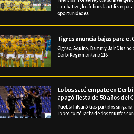
Mientras monterrey usa su inteligenci
combativo, los felinos la utilizan para
oportunidades.
Tigres anuncia bajas para el 
Gignac, Aquino, Damm y Jaír Díaz no 
Derbi Regiomontano 118.
Lobos sacó empate en Derbi
apagó fiesta de 50 años del
Puebla hilvanó tres partidos sin gana
Lobos cortó racha de dos triunfos con