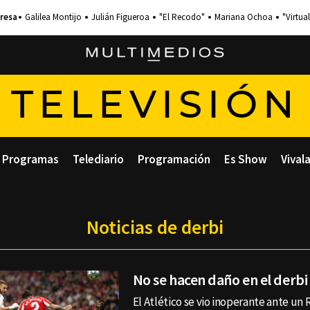
Galilea Montijo
Julián Figueroa
"El Recodo"
Mariana Ochoa
"Virtual
TELEVISIÓN
Programas
Telediario
Programación
Es Show
Vival
Noticias de derbi
No se hacen daño en el derb
El Atlético se vio inoperante ante un