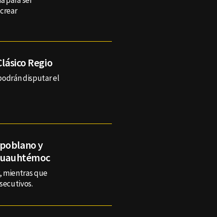
a para ser
 crear
Clásico Regio
podrán disputar el
 poblano y
 Cuauhtémoc
r, mientras que
secutivos.