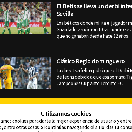
El Betis se lleva un derbi int
Sevilla
Los béticos donde milita el jugador 
Guardado vencieron 1-0 al cuadro sevil
que no ganaban desde hace 12 años.
Clásico Regio dominguero
La directiva felina pidió que el Derbi
de fecha debido a que esa semana Tig
Campeones Cup ante Toronto FC.
Facebook
Twitter
Youtube
Instagram
TikTok
Th
Utilizamos cookies
zamos cookies para darte la mejor experiencia de usuario y entr
, entre otras cosas. Si continúas navegando el sitio, das tu con
CONTACTO