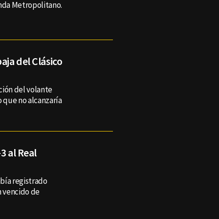
anda Metropolitano.
aja del Clásico
ción del volante
o que no alcanzaría
3 al Real
bía registrado
n vencido de