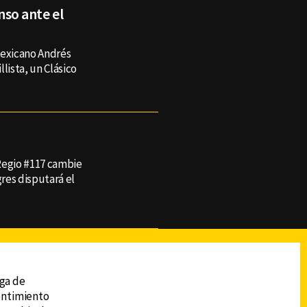
enso ante el
mexicano Andrés
lista, un Clásico
 Regio #117 cambie
res disputará el
reads
Subir
ega de
sentimiento