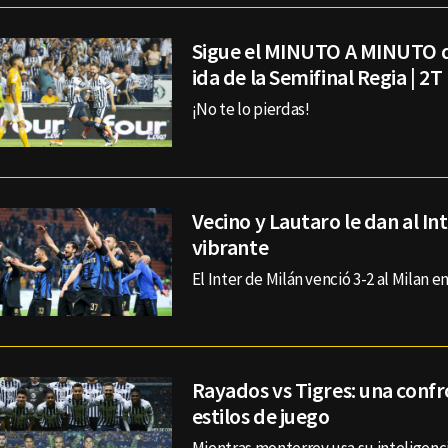
Sigue el MINUTO A MINUTO d
ida de la Semifinal Regia | 2T
¡No te lo pierdas!
Vecino y Lautaro le dan al In
vibrante
El Inter de Milán venció 3-2 al Milan en 
Rayados vs Tigres: una conf
estilos de juego