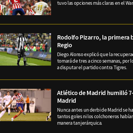
tuvo las opciones más claras en el W
Rodolfo Pizarro, la primera b
Regio
Diego Alonso explicó que la recupera
tomará de tres a cinco semanas, por l
a disputar el partido contra Tigres.
Atlético de Madrid humilló 7-
Madrid
Nunca antes un derbi de Madrid se ha
tantos goles ni los colchoneros había
manera tan jerárquica.