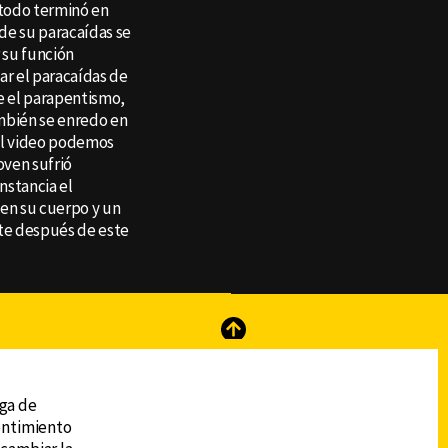
 todo terminó en
de su paracaídas se
 su función
nar el paracaídas de
e el parapentismo,
bién se enredo en
 el video podemos
oven sufrió
instancia el
 en su cuerpo y un
te después de este
.
reads
Subir
ega de
sentimiento