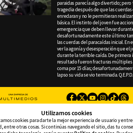
paraidas parecía algo divertido; pero
tragedia después de que las cuerdas 
enredaran y no le permitieran realizar
básica. El instinto del joven fue accio
emergencia que deben llevar durant
desafortunadamente este último tam
las cuerdas del paracaídas inicial. En
ver la agonía y desesperación que el j
durante la terrible caída. De primera 
resultado fueron fracturas múltiples
coma por 15 días; desafortunadamen
lapso su vida se vio terminada. Q.E.P.D
Facebook
Twitter
Youtube
Instagram
TikTok
Th
Utilizamos cookies
zamos cookies para darte la mejor experiencia de usuario y entr
CONTACTO
AVISO DE PRIVACIDAD
ncluyendo
, entre otras cosas. Si continúas navegando el sitio, das tu con
AVISO LEGAL