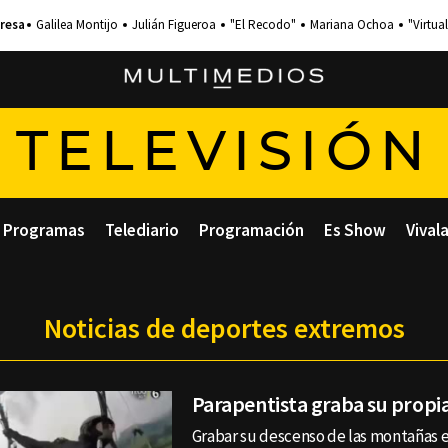
Galilea Montijo
Julián Figueroa
"El Recodo"
Mariana Ochoa
"Virtual
TELEVISIÓN
Programas
Telediario
Programación
Es Show
Vival
Noticias de deportes extremos
Parapentista graba su propi
Grabar su descenso de las montañas 