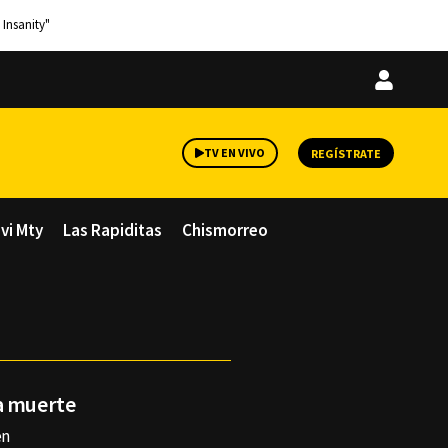
 Insanity"
Iniciar
sesión
TV EN VIVO
REGÍSTRATE
avi Mty
Las Rapiditas
Chismorreo
a muerte
en