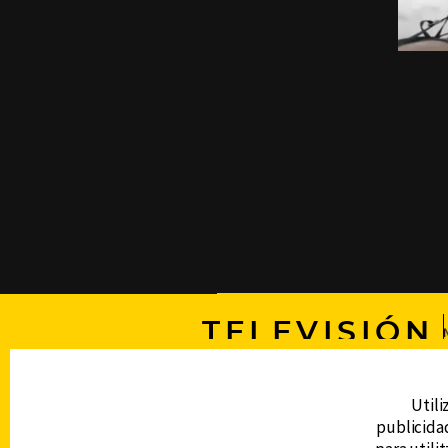
TELEVISIÓN
DERECHOS RESERVADOS © CANAL 6 2026
Utili
Prohibida la reproducción total o parcial, i
publicidad
cualquier medio electrónico o magnético.