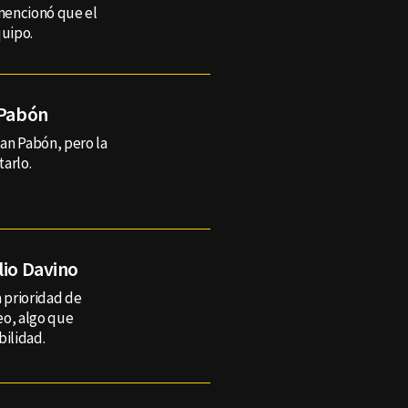
mencionó que el
quipo.
 Pabón
lan Pabón, pero la
tarlo.
lio Davino
a prioridad de
eo, algo que
bilidad.