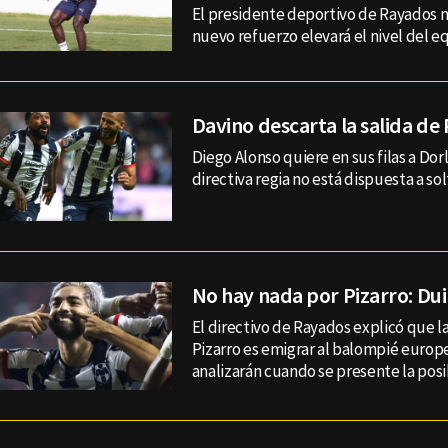
El presidente deportivo de Rayados 
nuevo refuerzo elevará el nivel del e
Davino descarta la salida de
Diego Alonso quiere en sus filas a Dor
directiva regia no está dispuesta a sol
No hay nada por Pizarro: Dui
El directivo de Rayados explicó que l
Pizarro es emigrar al balompié europ
analizarán cuando se presente la posi