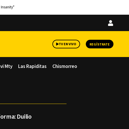
 Insanity"
Iniciar
sesión
TV EN VIVO
REGÍSTRATE
avi Mty
Las Rapiditas
Chismorreo
forma: Duilio