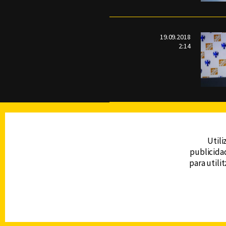
19.09.2018
2:14
TELEVISIÓN
Utili
publicidad
DERECHOS RESERVADOS © CANAL 6 2026
para utili
Prohibida la reproducción total o parcial, i
cualquier medio electrónico o magnético.