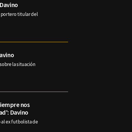
 Davino
 portero titular del
Davino
sobre la situación
 siempre nos
ad': Davino
al ex futbolista de