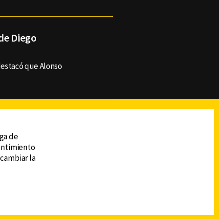
de Diego
destacó que Alonso
reads
Subir
ega de
sentimiento
 cambiar la
DESCARGA LA APP DE CANAL 6