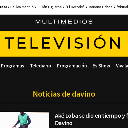
Galilea Montijo
Julián Figueroa
"El Recodo"
Mariana Ochoa
"Virtual
TELEVISIÓN
Programas
Telediario
Programación
Es Show
Vival
Noticias de davino
Aké Loba se dio en tiempo y 
Davino