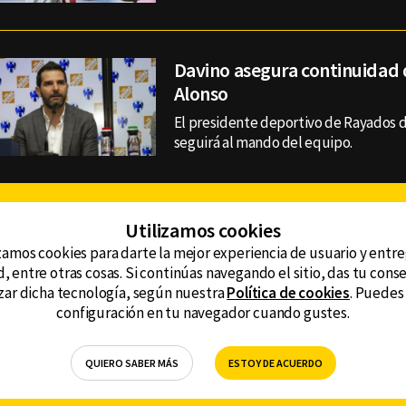
Davino asegura continuidad 
Alonso
El presidente deportivo de Rayados 
seguirá al mando del equipo.
Facebook
Twitter
Youtube
Instagram
TikTok
Th
Utilizamos cookies
zamos cookies para darte la mejor experiencia de usuario y entr
, entre otras cosas. Si continúas navegando el sitio, das tu con
CONTACTO
tzar dicha tecnología, según nuestra
Política de cookies
. Puedes
AVISO DE PRIVACIDAD
ncluyendo
configuración en tu navegador cuando gustes.
AVISO LEGAL
DEFENSORÍA DE LAS AUDIENCIAS
QUIERO SABER MÁS
ESTOY DE ACUERDO