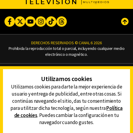
TELEVISIÓN
Facebook
Twitter
Youtube
Instagram
TikTok
Threads
Subi
DERECHOS RESERVADOS © CANAL 6 2026
Prohibida la reproducción total o parcial, incluyendo cualquier medio
electrónico o magnético.
CONTACTO
Utilizamos cookies
AVISO DE PRIVACIDAD
AVISO LEGAL
Utilizamos cookies para darte la mejor experiencia de
DEFENSORÍA DE LAS AUDIENCIAS
usuario y entrega de publicidad, entre otras cosas. Si
continúas navegando el sitio, das tu consentimiento
para utilitzar dicha tecnología, según nuestra
Política
de cookies
. Puedes cambiar la configuración en tu
DESCARGA LA APP DE CANAL 6
navegador cuando gustes.