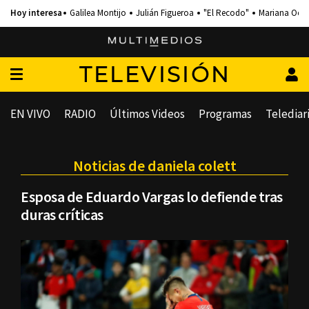
Galilea Montijo
Julián Figueroa
"El Recodo"
Mariana Och
TELEVISIÓN
EN VIVO
RADIO
Últimos Videos
Programas
Telediar
Noticias de daniela colett
Esposa de Eduardo Vargas lo defiende tras
duras críticas