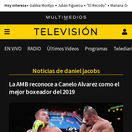
Galilea Montijo
Julián Figueroa
"El Recodo"
Mariana Och
TELEVISIÓN
EN VIVO
RADIO
Últimos Videos
Programas
Telediar
Noticias de daniel jacobs
La AMB reconoce a Canelo Alvarez como el
mejor boxeador del 2019