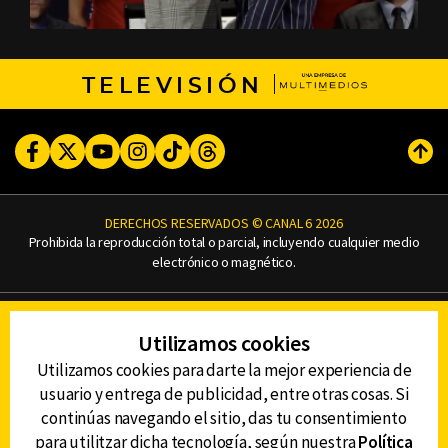
TELEVISIÓN
Facebook
Twitter
Youtube
Instagram
TikTok
Threads
Subi
DERECHOS RESERVADOS © CANAL 6 2026
Prohibida la reproducción total o parcial, incluyendo cualquier medio
electrónico o magnético.
CONTACTO
Utilizamos cookies
AVISO DE PRIVACIDAD
AVISO LEGAL
Utilizamos cookies para darte la mejor experiencia de
DEFENSORÍA DE LAS AUDIENCIAS
usuario y entrega de publicidad, entre otras cosas. Si
continúas navegando el sitio, das tu consentimiento
para utilitzar dicha tecnología, según nuestra
Política