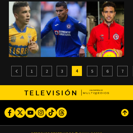
4
1
2
3
5
6
7
TELEVISIÓN
Facebook
Twitter
Youtube
Instagram
TikTok
Threads
Subi