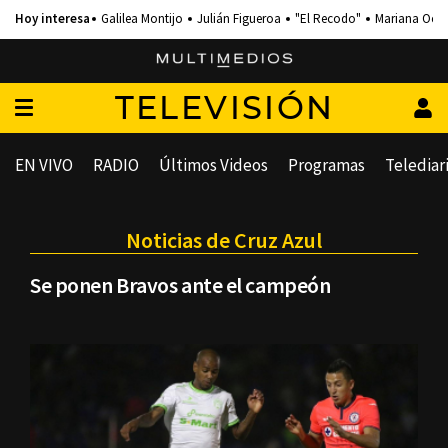
Galilea Montijo
Julián Figueroa
"El Recodo"
Mariana Och
TELEVISIÓN
EN VIVO
RADIO
Últimos Videos
Programas
Telediar
Noticias de Cruz Azul
Se ponen Bravos ante el campeón