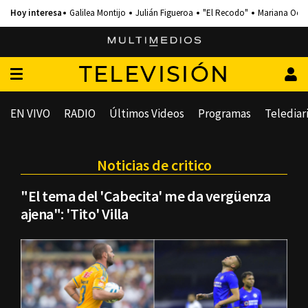
Galilea Montijo
Julián Figueroa
"El Recodo"
Mariana Och
TELEVISIÓN
EN VIVO
RADIO
Últimos Videos
Programas
Telediar
Noticias de critico
"El tema del 'Cabecita' me da vergüenza
ajena": 'Tito' Villa