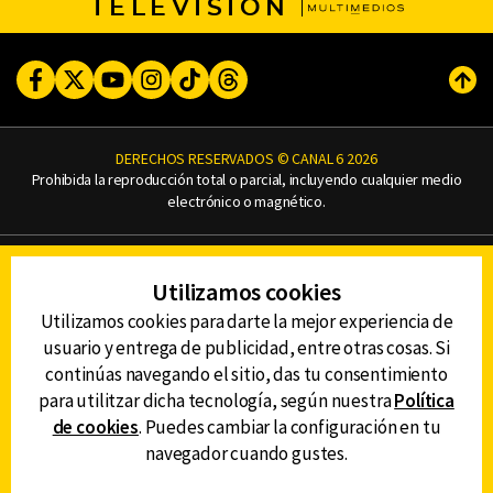
TELEVISIÓN
Facebook
Twitter
Youtube
Instagram
TikTok
Threads
Subi
DERECHOS RESERVADOS © CANAL 6 2026
Prohibida la reproducción total o parcial, incluyendo cualquier medio
electrónico o magnético.
CONTACTO
Utilizamos cookies
AVISO DE PRIVACIDAD
AVISO LEGAL
Utilizamos cookies para darte la mejor experiencia de
DEFENSORÍA DE LAS AUDIENCIAS
usuario y entrega de publicidad, entre otras cosas. Si
continúas navegando el sitio, das tu consentimiento
para utilitzar dicha tecnología, según nuestra
Política
de cookies
. Puedes cambiar la configuración en tu
DESCARGA LA APP DE CANAL 6
navegador cuando gustes.